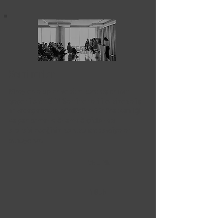
Seminerler
Bireyler, ekipler ve tüm kuruluşlar için
geçerli olan GTD Seminerleri ile, size ve iş
arkadaşlarınıza, sürdürülebilir üretkenliği
ve performansı önemli ölçüde nasıl
artırabileceğiniz konusunda tavsiyeler
sunuyoruz.
ONLINE
1 GÜN