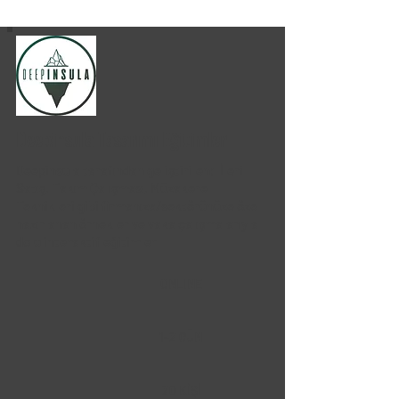
Deepinsula Tasarımı Eğitimler
Deepinsula tarafından geliştirilen; İleri
Satış, Takım Çalışması, Müzakere
Teknikleri gibi firmanıza/sektörünüze özel
hazırlanan örnekler ve vaka çalışmalarıyla
dolu interaktif eğitimler
ONLINE
1-2 GÜN
20 KİŞİ