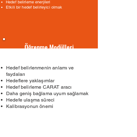
Hedef belirleme enerjileri
Etkili bir hedef belirleyici olmak
Öğrenme Modülleri
Hedef belirlenmenin anlamı ve
faydaları
Hedeflere yaklaşımlar
Hedef belirleme CARAT aracı
Daha geniş bağlama uyum sağlamak
Hedefe ulaşma süreci
Kalibrasyonun önemi
Yeniden ayrıcalık tanımak
Geri bildirim
Nabız kontrolü
Hedef belirleyicinin özellikleri